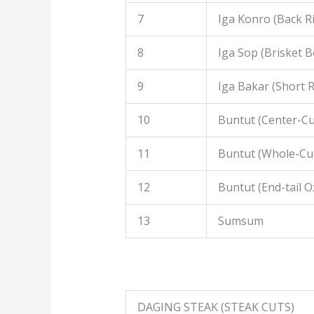
7
Iga Konro (Back R
8
Iga Sop (Brisket B
9
Iga Bakar (Short R
10
Buntut (Center-Cut
11
Buntut (Whole-Cut
12
Buntut (End-tail Ox
13
Sumsum
DAGING STEAK (STEAK CUTS)