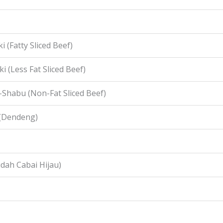
i (Fatty Sliced Beef)
i (Less Fat Sliced Beef)
-Shabu (Non-Fat Sliced Beef)
 (Dendeng)
idah Cabai Hijau)