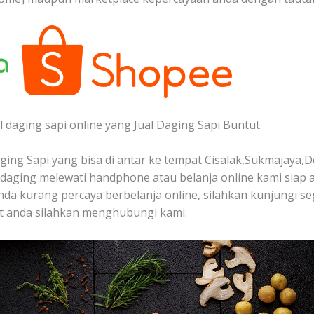
 daging sapi online yang Jual Daging Sapi Buntut
ing Sapi yang bisa di antar ke tempat Cisalak,Sukmajaya,D
aging melewati handphone atau belanja online kami siap 
a anda kurang percaya berbelanja online, silahkan kunjungi s
at anda silahkan menghubungi kami.