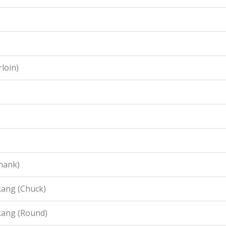
loin)
hank)
ang (Chuck)
kang (Round)