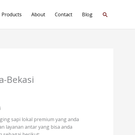
Search
l Products
About
Contact
Blog
a-Bekasi
i
aging sapi lokal premium yang anda
kan layanan antar yang bisa anda
 sebagai berikut: