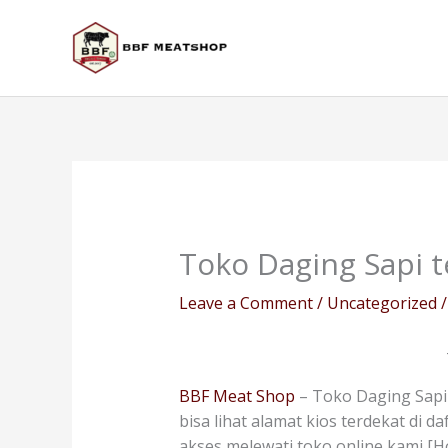
Skip
to
content
Toko Daging Sapi t
Leave a Comment
/
Uncategorized
/
BBF Meat Shop
– Toko Daging Sapi 
bisa lihat alamat kios terdekat di 
akses melewati toko online kami [