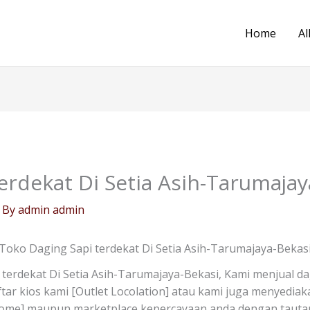
Home
Al
erdekat Di Setia Asih-Tarumajay
 By
admin admin
Toko Daging Sapi terdekat Di Setia Asih-Tarumajaya-Bekas
terdekat Di Setia Asih-Tarumajaya-Bekasi, Kami menjual d
daftar kios kami [Outlet Locolation] atau kami juga menyedia
Home] maupun marketplace kepercayaan anda dengan tautan