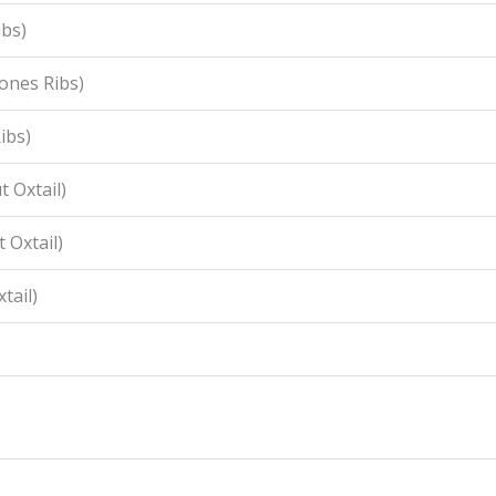
ibs)
ones Ribs)
ibs)
 Oxtail)
 Oxtail)
tail)