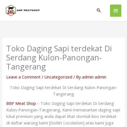
Skip
Main
to
Search
content
Men
Toko Daging Sapi terdekat Di
Serdang Kulon-Panongan-
Tangerang
Leave a Comment
/
Uncategorized
/ By
admin admin
Toko Daging Sapi terdekat Di Serdang Kulon-Panongan-
Tangerang
BBF Meat Shop
– Toko Daging Sapi terdekat Di Serdang
Kulon-Panongan-Tangerang, Kami memasarkan daging sapi
lokal premium yang anda dapat lihat domisili kios terdekat
di daftar warung kami [Outlet Locolation] atau kami juga