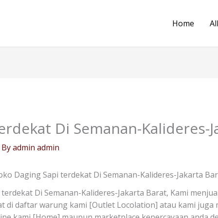
Home
Al
erdekat Di Semanan-Kalideres-J
 By
admin admin
oko Daging Sapi terdekat Di Semanan-Kalideres-Jakarta Bar
terdekat Di Semanan-Kalideres-Jakarta Barat, Kami menjua
at di daftar warung kami [Outlet Locolation] atau kami jug
line kami [Home] maupun marketplace kepercayaan anda de