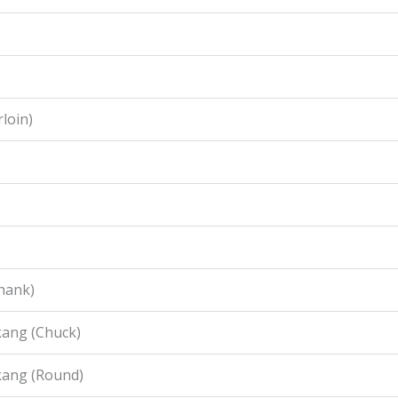
loin)
hank)
ang (Chuck)
kang (Round)