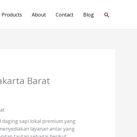
Search
l Products
About
Contact
Blog
akarta Barat
at
l daging sapi lokal premium yang
a menyediakan layanan antar yang
ngan tautan sebagai berikut: