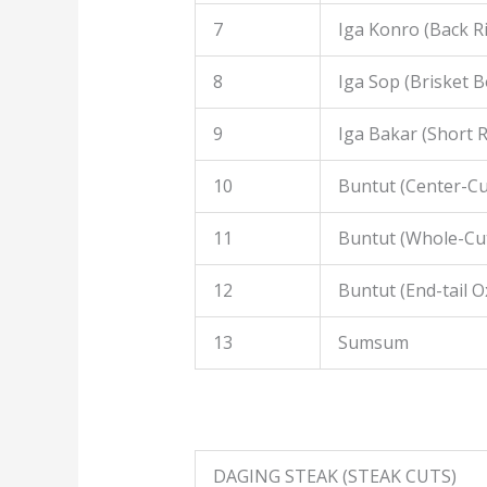
7
Iga Konro (Back R
8
Iga Sop (Brisket B
9
Iga Bakar (Short R
10
Buntut (Center-Cut
11
Buntut (Whole-Cut
12
Buntut (End-tail Ox
13
Sumsum
DAGING STEAK (STEAK CUTS)