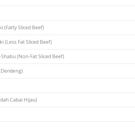
i (Fatty Sliced Beef)
i (Less Fat Sliced Beef)
-Shabu (Non-Fat Sliced Beef)
 (Dendeng)
idah Cabai Hijau)