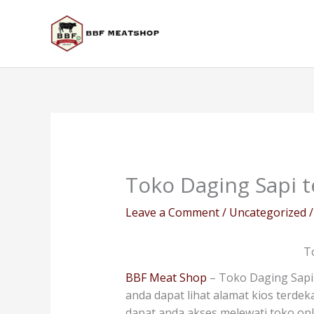
Skip
to
content
Toko Daging Sapi t
Leave a Comment
/
Uncategorized
/
T
BBF Meat Shop
– Toko Daging Sapi 
anda dapat lihat alamat kios terdek
dapat anda akses melewati toko on