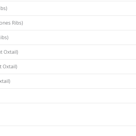
ibs)
ones Ribs)
ibs)
 Oxtail)
 Oxtail)
tail)