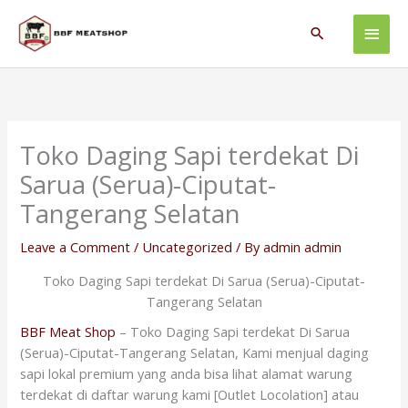
Skip
Main
to
Search
content
Men
Toko Daging Sapi terdekat Di
Sarua (Serua)-Ciputat-
Tangerang Selatan
Leave a Comment
/
Uncategorized
/ By
admin admin
Toko Daging Sapi terdekat Di Sarua (Serua)-Ciputat-
Tangerang Selatan
BBF Meat Shop
– Toko Daging Sapi terdekat Di Sarua
(Serua)-Ciputat-Tangerang Selatan, Kami menjual daging
sapi lokal premium yang anda bisa lihat alamat warung
terdekat di daftar warung kami [Outlet Locolation] atau