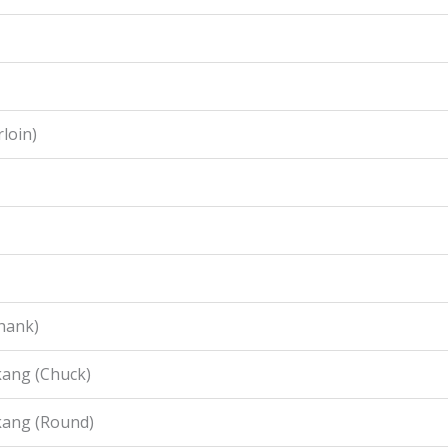
loin)
hank)
ang (Chuck)
kang (Round)