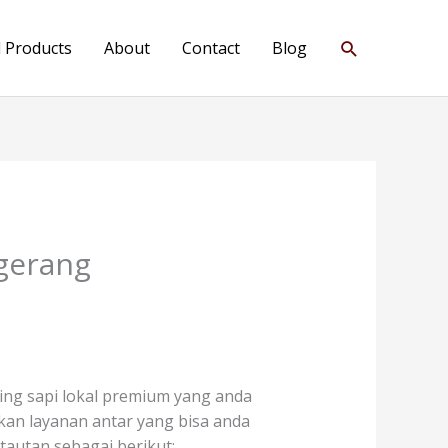
Search
l Products
About
Contact
Blog
gerang
ng sapi lokal premium yang anda
iakan layanan antar yang bisa anda
autan sebagai berikut: