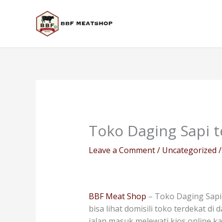
Skip
to
content
Toko Daging Sapi 
Leave a Comment
/
Uncategorized
/
BBF Meat Shop
– Toko Daging Sapi
bisa lihat domisili toko terdekat d
jalan masuk melewati kios online 