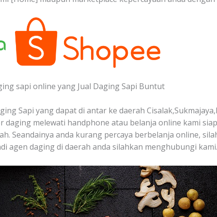
ging sapi online yang Jual Daging Sapi Buntut
ing Sapi yang dapat di antar ke daerah Cisalak,Sukmajaya,
 daging melewati handphone atau belanja online kami sia
ah. Seandainya anda kurang percaya berbelanja online, sila
di agen daging di daerah anda silahkan menghubungi kami