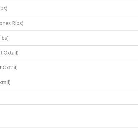
ibs)
ones Ribs)
ibs)
 Oxtail)
 Oxtail)
tail)