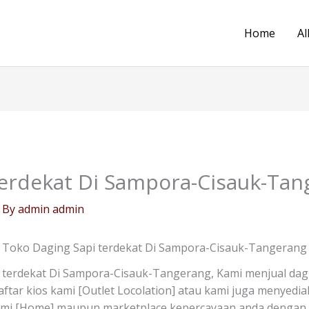
Home
Al
terdekat Di Sampora-Cisauk-Tan
 By
admin admin
Toko Daging Sapi terdekat Di Sampora-Cisauk-Tangerang
 terdekat Di Sampora-Cisauk-Tangerang, Kami menjual dagi
i daftar kios kami [Outlet Locolation] atau kami juga menyed
kami [Home] maupun marketplace kepercayaan anda dengan t