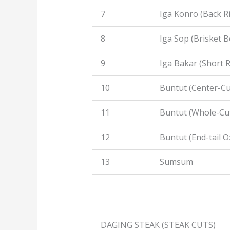
7
Iga Konro (Back R
8
Iga Sop (Brisket B
9
Iga Bakar (Short R
10
Buntut (Center-Cut
11
Buntut (Whole-Cut
12
Buntut (End-tail Ox
13
Sumsum
DAGING STEAK (STEAK CUTS)