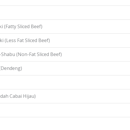
i (Fatty Sliced Beef)
i (Less Fat Sliced Beef)
-Shabu (Non-Fat Sliced Beef)
 (Dendeng)
idah Cabai Hijau)