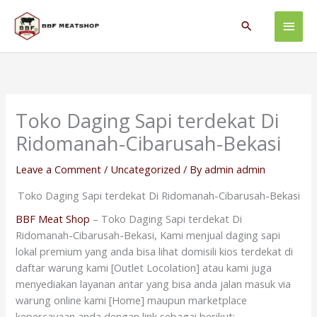
Skip
Main
to
Search
content
Men
Toko Daging Sapi terdekat Di
Ridomanah-Cibarusah-Bekasi
Leave a Comment
/
Uncategorized
/ By
admin admin
Toko Daging Sapi terdekat Di Ridomanah-Cibarusah-Bekasi
BBF Meat Shop
– Toko Daging Sapi terdekat Di
Ridomanah-Cibarusah-Bekasi, Kami menjual daging sapi
lokal premium yang anda bisa lihat domisili kios terdekat di
daftar warung kami [Outlet Locolation] atau kami juga
menyediakan layanan antar yang bisa anda jalan masuk via
warung online kami [Home] maupun marketplace
kepercayaan anda dengan link sebagai berikut: