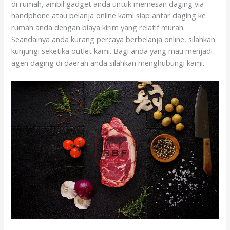
di rumah, ambil gadget anda untuk memesan daging via
handphone atau belanja online kami siap antar daging ke
rumah anda dengan biaya kirim yang relatif murah.
Seandainya anda kurang percaya berbelanja online, silahkan
kunjungi seketika outlet kami. Bagi anda yang mau menjadi
agen daging di daerah anda silahkan menghubungi kami.