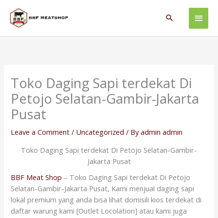
Skip
Main
to
Search
content
Men
Toko Daging Sapi terdekat Di
Petojo Selatan-Gambir-Jakarta
Pusat
Leave a Comment
/
Uncategorized
/ By
admin admin
Toko Daging Sapi terdekat Di Petojo Selatan-Gambir-
Jakarta Pusat
BBF Meat Shop
– Toko Daging Sapi terdekat Di Petojo
Selatan-Gambir-Jakarta Pusat, Kami menjual daging sapi
lokal premium yang anda bisa lihat domisili kios terdekat di
daftar warung kami [Outlet Locolation] atau kami juga