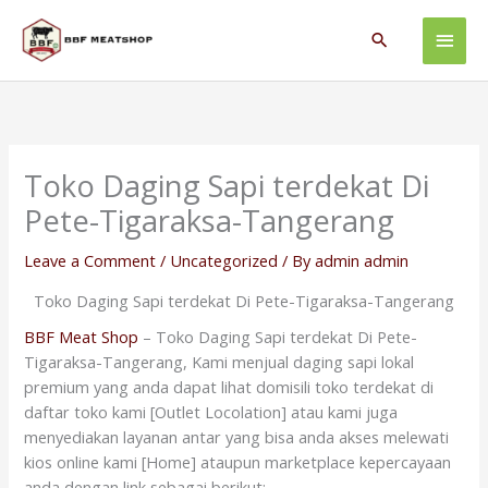
Skip
Main
to
Search
content
Men
Toko Daging Sapi terdekat Di
Pete-Tigaraksa-Tangerang
Leave a Comment
/
Uncategorized
/ By
admin admin
Toko Daging Sapi terdekat Di Pete-Tigaraksa-Tangerang
BBF Meat Shop
– Toko Daging Sapi terdekat Di Pete-
Tigaraksa-Tangerang, Kami menjual daging sapi lokal
premium yang anda dapat lihat domisili toko terdekat di
daftar toko kami [Outlet Locolation] atau kami juga
menyediakan layanan antar yang bisa anda akses melewati
kios online kami [Home] ataupun marketplace kepercayaan
anda dengan link sebagai berikut: