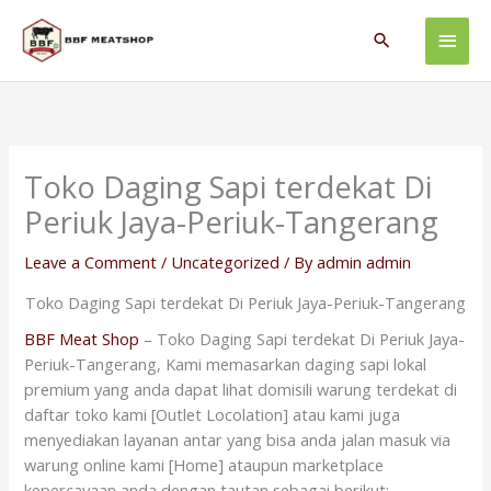
Skip
Main
to
Search
content
Men
Toko Daging Sapi terdekat Di
Periuk Jaya-Periuk-Tangerang
Leave a Comment
/
Uncategorized
/ By
admin admin
Toko Daging Sapi terdekat Di Periuk Jaya-Periuk-Tangerang
BBF Meat Shop
– Toko Daging Sapi terdekat Di Periuk Jaya-
Periuk-Tangerang, Kami memasarkan daging sapi lokal
premium yang anda dapat lihat domisili warung terdekat di
daftar toko kami [Outlet Locolation] atau kami juga
menyediakan layanan antar yang bisa anda jalan masuk via
warung online kami [Home] ataupun marketplace
kepercayaan anda dengan tautan sebagai berikut: