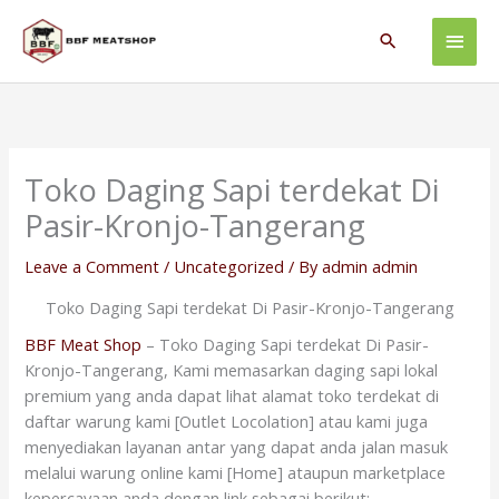
Skip
Main
to
Search
content
Men
Toko Daging Sapi terdekat Di
Pasir-Kronjo-Tangerang
Leave a Comment
/
Uncategorized
/ By
admin admin
Toko Daging Sapi terdekat Di Pasir-Kronjo-Tangerang
BBF Meat Shop
– Toko Daging Sapi terdekat Di Pasir-
Kronjo-Tangerang, Kami memasarkan daging sapi lokal
premium yang anda dapat lihat alamat toko terdekat di
daftar warung kami [Outlet Locolation] atau kami juga
menyediakan layanan antar yang dapat anda jalan masuk
melalui warung online kami [Home] ataupun marketplace
kepercayaan anda dengan link sebagai berikut: