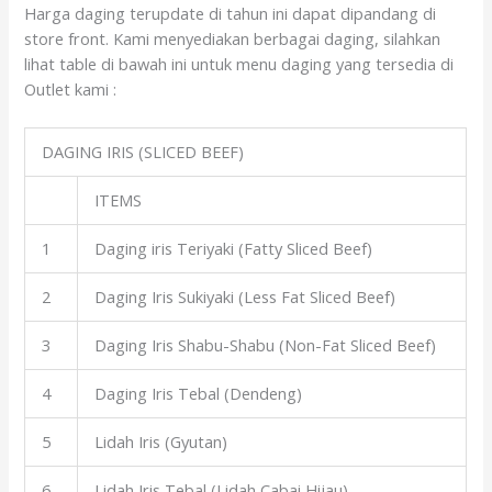
Harga daging terupdate di tahun ini dapat dipandang di
store front. Kami menyediakan berbagai daging, silahkan
lihat table di bawah ini untuk menu daging yang tersedia di
Outlet kami :
DAGING IRIS (SLICED BEEF)
ITEMS
1
Daging iris Teriyaki (Fatty Sliced Beef)
2
Daging Iris Sukiyaki (Less Fat Sliced Beef)
3
Daging Iris Shabu-Shabu (Non-Fat Sliced Beef)
4
Daging Iris Tebal (Dendeng)
5
Lidah Iris (Gyutan)
6
Lidah Iris Tebal (Lidah Cabai Hijau)