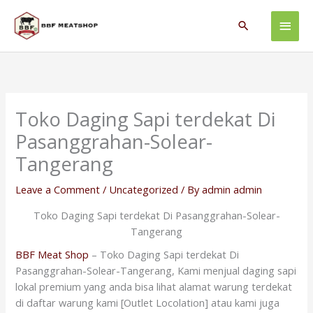
Skip
Main
to
Search
content
Men
Toko Daging Sapi terdekat Di
Pasanggrahan-Solear-
Tangerang
Leave a Comment
/
Uncategorized
/ By
admin admin
Toko Daging Sapi terdekat Di Pasanggrahan-Solear-
Tangerang
BBF Meat Shop
– Toko Daging Sapi terdekat Di
Pasanggrahan-Solear-Tangerang, Kami menjual daging sapi
lokal premium yang anda bisa lihat alamat warung terdekat
di daftar warung kami [Outlet Locolation] atau kami juga