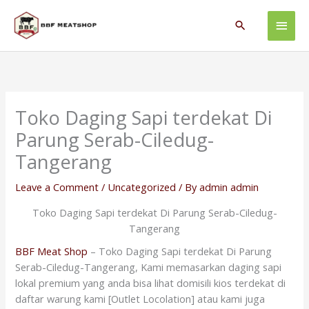
Skip
Main
to
Search
content
Men
Toko Daging Sapi terdekat Di
Parung Serab-Ciledug-
Tangerang
Leave a Comment
/
Uncategorized
/ By
admin admin
Toko Daging Sapi terdekat Di Parung Serab-Ciledug-
Tangerang
BBF Meat Shop
– Toko Daging Sapi terdekat Di Parung
Serab-Ciledug-Tangerang, Kami memasarkan daging sapi
lokal premium yang anda bisa lihat domisili kios terdekat di
daftar warung kami [Outlet Locolation] atau kami juga