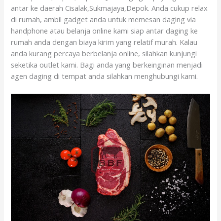
antar ke daerah Cisalak,Sukmajaya,Depok. Anda cukup relax
di rumah, ambil gadget anda untuk memesan daging via
handphone atau belanja online kami siap antar daging ke
rumah anda dengan biaya kirim yang relatif murah. Kalau
anda kurang percaya berbelanja online, silahkan kunjungi
seketika outlet kami. Bagi anda yang berkeinginan menjadi
agen daging di tempat anda silahkan menghubungi kami.