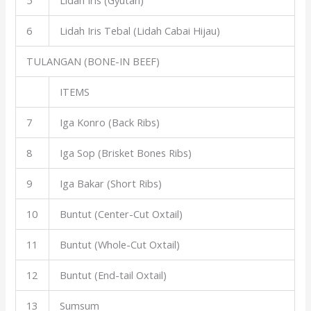
5
Lidah Iris (Gyutan)
6
Lidah Iris Tebal (Lidah Cabai Hijau)
TULANGAN (BONE-IN BEEF)
ITEMS
7
Iga Konro (Back Ribs)
8
Iga Sop (Brisket Bones Ribs)
9
Iga Bakar (Short Ribs)
10
Buntut (Center-Cut Oxtail)
11
Buntut (Whole-Cut Oxtail)
12
Buntut (End-tail Oxtail)
13
Sumsum