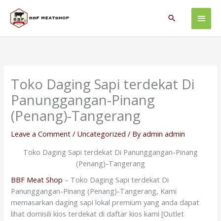
Skip
Main
to
Search
content
Men
Toko Daging Sapi terdekat Di
Panunggangan-Pinang
(Penang)-Tangerang
Leave a Comment
/
Uncategorized
/ By
admin admin
Toko Daging Sapi terdekat Di Panunggangan-Pinang
(Penang)-Tangerang
BBF Meat Shop
– Toko Daging Sapi terdekat Di
Panunggangan-Pinang (Penang)-Tangerang, Kami
memasarkan daging sapi lokal premium yang anda dapat
lihat domisili kios terdekat di daftar kios kami [Outlet