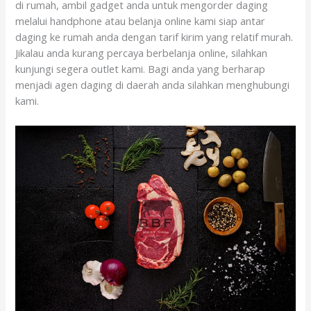
di rumah, ambil gadget anda untuk mengorder daging
melalui handphone atau belanja online kami siap antar
daging ke rumah anda dengan tarif kirim yang relatif murah.
Jikalau anda kurang percaya berbelanja online, silahkan
kunjungi segera outlet kami. Bagi anda yang berharap
menjadi agen daging di daerah anda silahkan menghubungi
kami.