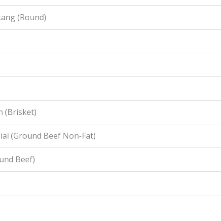
kang (Round)
 (Brisket)
ial (Ground Beef Non-Fat)
ound Beef)