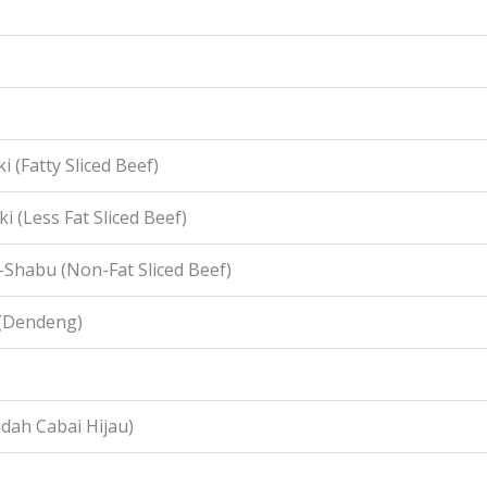
i (Fatty Sliced Beef)
i (Less Fat Sliced Beef)
-Shabu (Non-Fat Sliced Beef)
 (Dendeng)
idah Cabai Hijau)