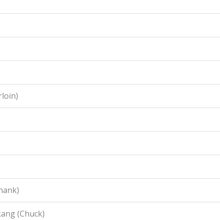
loin)
hank)
ang (Chuck)