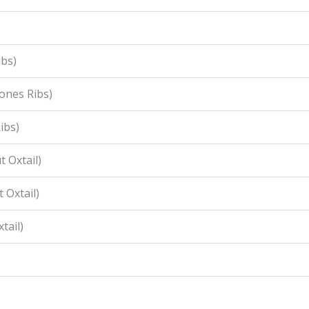
ibs)
ones Ribs)
ibs)
 Oxtail)
 Oxtail)
tail)