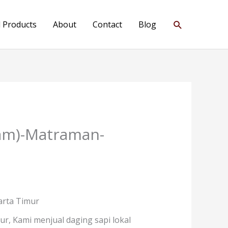
Search
l Products
About
Contact
Blog
iam)-Matraman-
arta Timur
r, Kami menjual daging sapi lokal