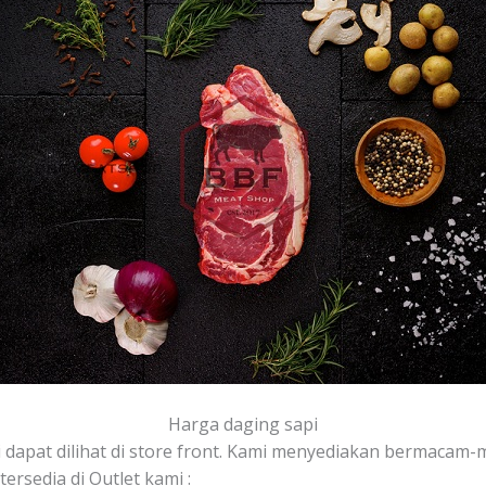
Harga daging sapi
 dapat dilihat di store front. Kami menyediakan bermacam-ma
rsedia di Outlet kami :