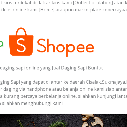
 kios terdekat di daftar kios kami [Outlet Locolation] ata
ui kios online kami [Home] ataupun marketplace kepercaya
daging sapi online yang Jual Daging Sapi Buntut
ing Sapi yang dapat di antar ke daerah Cisalak,Sukmajaya,
 daging via handphone atau belanja online kami siap anta
nda kurang percaya berbelanja online, silahkan kunjungi lan
a silahkan menghubungi kami.