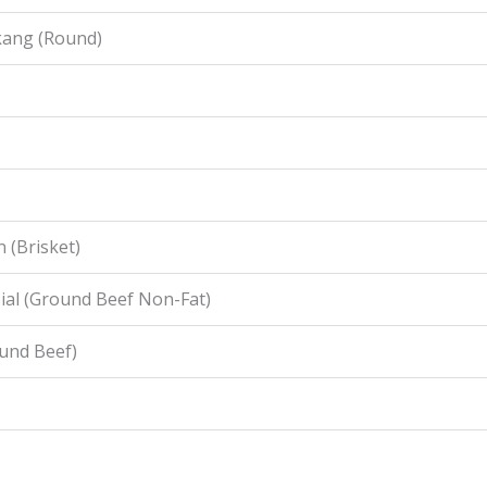
kang (Round)
 (Brisket)
ial (Ground Beef Non-Fat)
ound Beef)