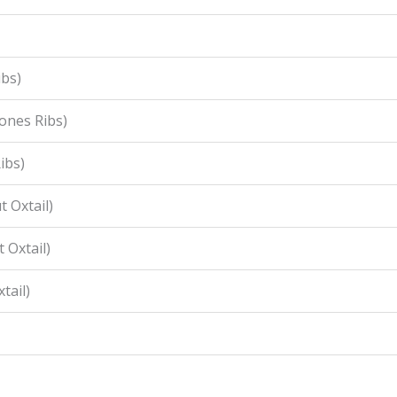
ibs)
ones Ribs)
ibs)
 Oxtail)
 Oxtail)
tail)