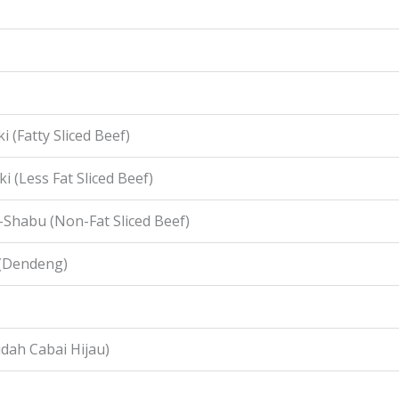
i (Fatty Sliced Beef)
i (Less Fat Sliced Beef)
-Shabu (Non-Fat Sliced Beef)
 (Dendeng)
idah Cabai Hijau)