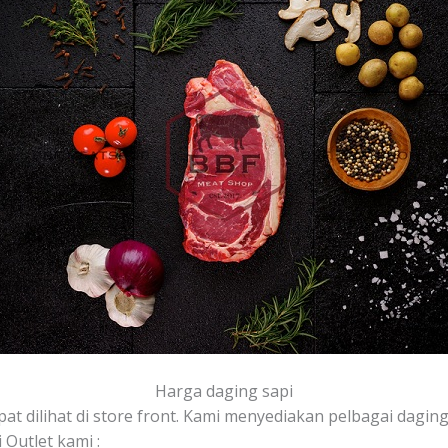
Harga daging sapi
pat dilihat di store front. Kami menyediakan pelbagai daging,
Outlet kami :