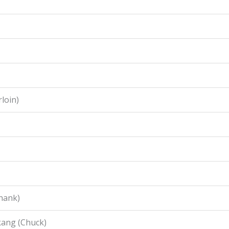
loin)
hank)
ang (Chuck)