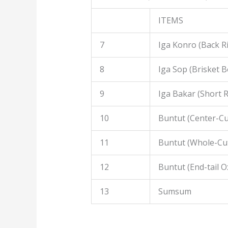
ITEMS
7
Iga Konro (Back R
8
Iga Sop (Brisket B
9
Iga Bakar (Short R
10
Buntut (Center-Cut
11
Buntut (Whole-Cut
12
Buntut (End-tail Ox
13
Sumsum