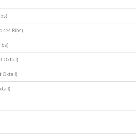
ibs)
ones Ribs)
ibs)
 Oxtail)
 Oxtail)
tail)