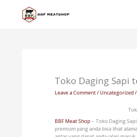
Skip
to
content
Toko Daging Sapi 
Leave a Comment
/
Uncategorized
/
Tok
BBF Meat Shop
– Toko Daging Sapi
premium yang anda bisa lihat alamat
antar yang dapat anda jalan masuk