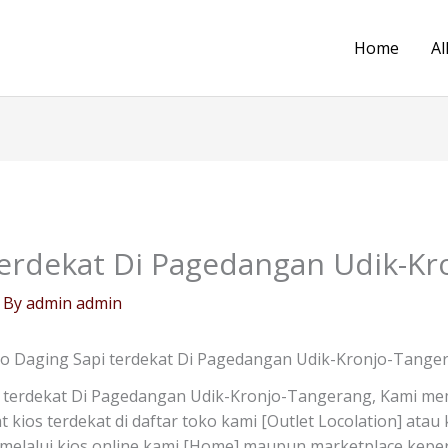
Home
Al
terdekat Di Pagedangan Udik-Kr
 By
admin admin
o Daging Sapi terdekat Di Pagedangan Udik-Kronjo-Tange
 terdekat Di Pagedangan Udik-Kronjo-Tangerang, Kami mem
 kios terdekat di daftar toko kami [Outlet Locolation] ata
 melalui kios online kami [Home] maupun marketplace kep