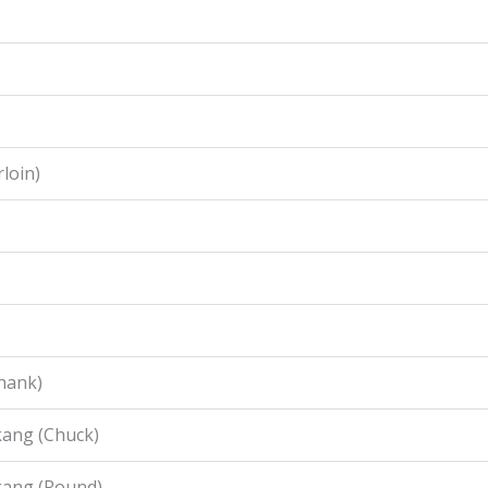
loin)
hank)
ang (Chuck)
kang (Round)