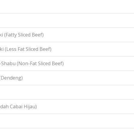
i (Fatty Sliced Beef)
i (Less Fat Sliced Beef)
-Shabu (Non-Fat Sliced Beef)
 (Dendeng)
idah Cabai Hijau)