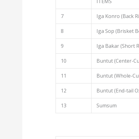
ITEMS
7
Iga Konro (Back R
8
Iga Sop (Brisket B
9
Iga Bakar (Short R
10
Buntut (Center-Cut
11
Buntut (Whole-Cut
12
Buntut (End-tail Ox
13
Sumsum