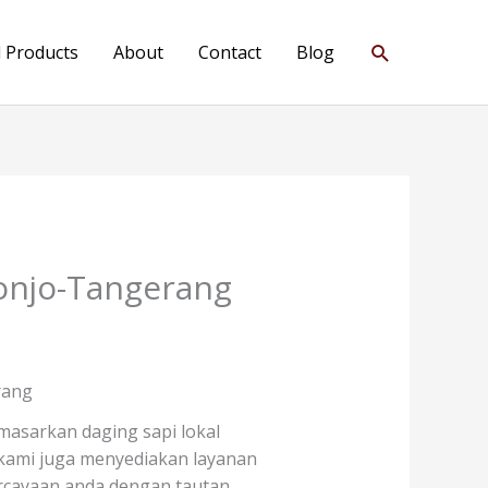
Search
l Products
About
Contact
Blog
onjo-Tangerang
rang
asarkan daging sapi lokal
u kami juga menyediakan layanan
ercayaan anda dengan tautan