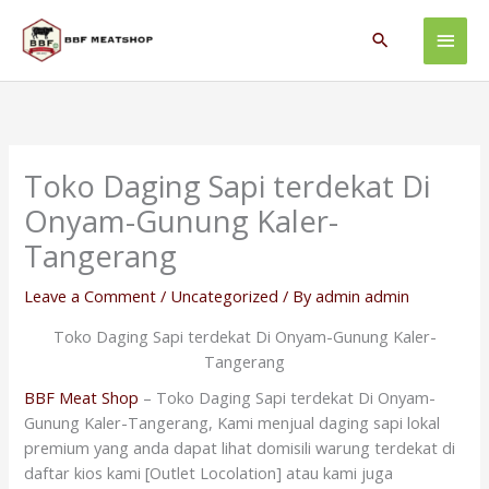
Skip
Main
to
Search
content
Men
Toko Daging Sapi terdekat Di
Onyam-Gunung Kaler-
Tangerang
Leave a Comment
/
Uncategorized
/ By
admin admin
Toko Daging Sapi terdekat Di Onyam-Gunung Kaler-
Tangerang
BBF Meat Shop
– Toko Daging Sapi terdekat Di Onyam-
Gunung Kaler-Tangerang, Kami menjual daging sapi lokal
premium yang anda dapat lihat domisili warung terdekat di
daftar kios kami [Outlet Locolation] atau kami juga