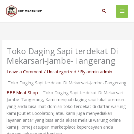
Skip
Main
to
Search
content
Men
Toko Daging Sapi terdekat Di
Mekarsari-Jambe-Tangerang
Leave a Comment
/
Uncategorized
/ By
admin admin
Toko Daging Sapi terdekat Di Mekarsari-Jambe-Tangerang
BBF Meat Shop
– Toko Daging Sapi terdekat Di Mekarsari-
Jambe-Tangerang, Kami menjual daging sapi lokal premium
yang anda bisa lihat domisili toko terdekat di daftar warung
kami [Outlet Locolation] atau kami juga menyediakan
layanan antar yang bisa anda akses melalui warung online
kami [Home] ataupun marketplace kepercayaan anda
dengan link sebagai berikut: