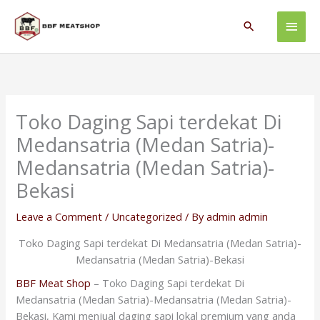
Skip
Main
to
Search
content
Men
Toko Daging Sapi terdekat Di
Medansatria (Medan Satria)-
Medansatria (Medan Satria)-
Bekasi
Leave a Comment
/
Uncategorized
/ By
admin admin
Toko Daging Sapi terdekat Di Medansatria (Medan Satria)-
Medansatria (Medan Satria)-Bekasi
BBF Meat Shop
– Toko Daging Sapi terdekat Di
Medansatria (Medan Satria)-Medansatria (Medan Satria)-
Bekasi, Kami menjual daging sapi lokal premium yang anda