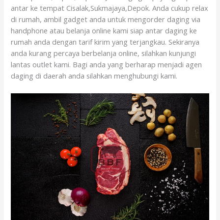
antar ke tempat Cisalak,Sukmajaya,Depok. Anda cukup relax
di rumah, ambil gadget anda untuk mengorder daging via
handphone atau belanja online kami siap antar daging ke
rumah anda dengan tarif kirim yang terjangkau. Sekiranya
anda kurang percaya berbelanja online, silahkan kunjungi
lantas outlet kami. Bagi anda yang berharap menjadi agen
daging di daerah anda silahkan menghubungi kami.