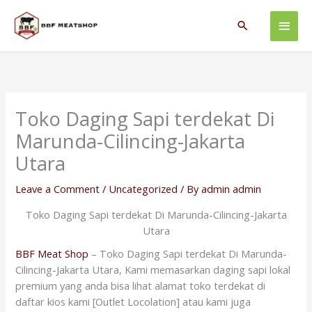
Skip
Main
to
Search
content
Men
Toko Daging Sapi terdekat Di
Marunda-Cilincing-Jakarta
Utara
Leave a Comment
/
Uncategorized
/ By
admin admin
Toko Daging Sapi terdekat Di Marunda-Cilincing-Jakarta
Utara
BBF Meat Shop
– Toko Daging Sapi terdekat Di Marunda-
Cilincing-Jakarta Utara, Kami memasarkan daging sapi lokal
premium yang anda bisa lihat alamat toko terdekat di
daftar kios kami [Outlet Locolation] atau kami juga