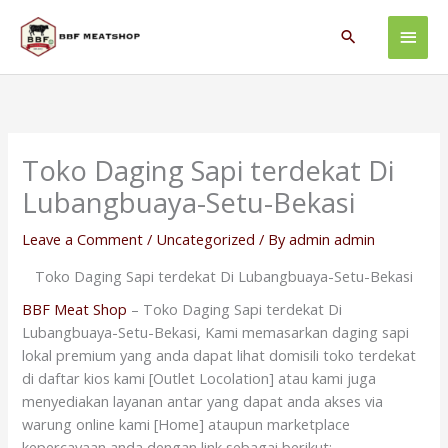
Skip
Main
to
Search
content
Men
Toko Daging Sapi terdekat Di
Lubangbuaya-Setu-Bekasi
Leave a Comment
/
Uncategorized
/ By
admin admin
Toko Daging Sapi terdekat Di Lubangbuaya-Setu-Bekasi
BBF Meat Shop
– Toko Daging Sapi terdekat Di
Lubangbuaya-Setu-Bekasi, Kami memasarkan daging sapi
lokal premium yang anda dapat lihat domisili toko terdekat
di daftar kios kami [Outlet Locolation] atau kami juga
menyediakan layanan antar yang dapat anda akses via
warung online kami [Home] ataupun marketplace
kepercayaan anda dengan link sebagai berikut: