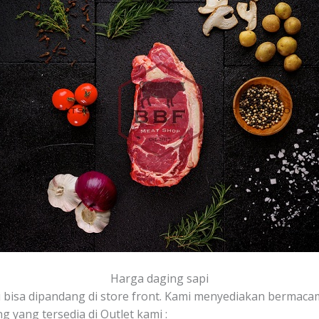
Harga daging sapi
i bisa dipandang di store front. Kami menyediakan bermaca
g yang tersedia di Outlet kami :