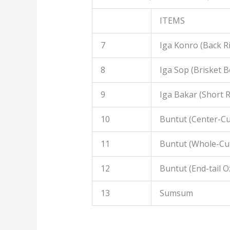
ITEMS
7
Iga Konro (Back R
8
Iga Sop (Brisket B
9
Iga Bakar (Short R
10
Buntut (Center-Cut
11
Buntut (Whole-Cut
12
Buntut (End-tail Ox
13
Sumsum