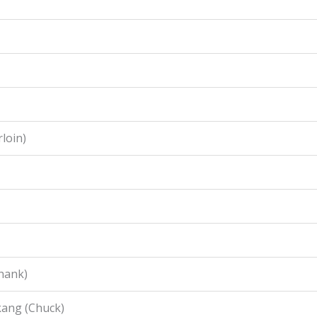
loin)
hank)
ang (Chuck)