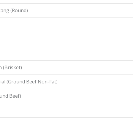
kang (Round)
 (Brisket)
ial (Ground Beef Non-Fat)
ound Beef)