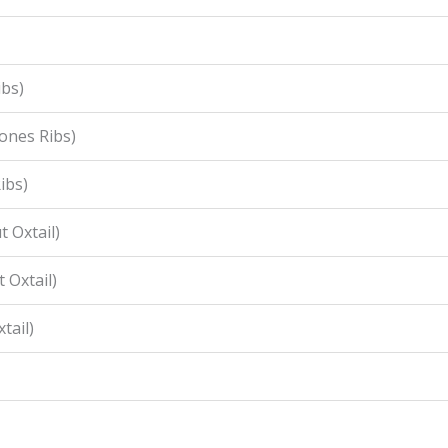
ibs)
ones Ribs)
ibs)
 Oxtail)
 Oxtail)
tail)