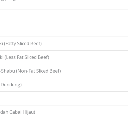
i (Fatty Sliced Beef)
i (Less Fat Sliced Beef)
-Shabu (Non-Fat Sliced Beef)
 (Dendeng)
idah Cabai Hijau)