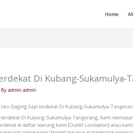
Home
Al
terdekat Di Kubang-Sukamulya-
 By
admin admin
oko Daging Sapi terdekat Di Kubang-Sukamulya-Tangera
 terdekat Di Kubang-Sukamulya-Tangerang, Kami memasark
terdekat di daftar warung kami [Outlet Locolation] atau ka
lui warung online kami [Home] maupun marketplace keperc