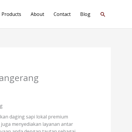
Search
l Products
About
Contact
Blog
Tangerang
ng
an daging sapi lokal premium
mi juga menyediakan layanan antar
ayaan anda dengan tautan sebagai