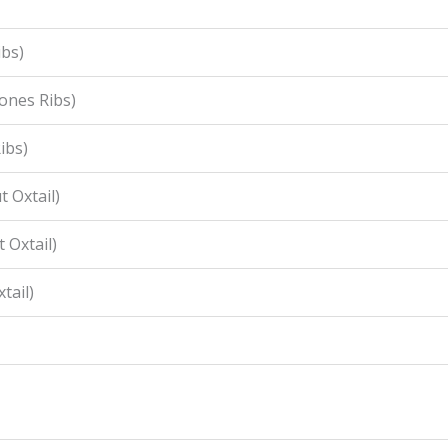
ibs)
ones Ribs)
ibs)
 Oxtail)
 Oxtail)
tail)