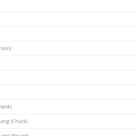
loin)
hank)
ang (Chuck)
kang (Round)