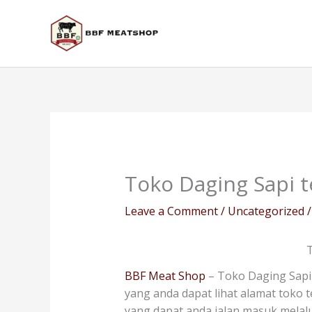
Skip
to
content
Toko Daging Sapi 
Leave a Comment
/
Uncategorized
/
T
BBF Meat Shop
– Toko Daging Sapi
yang anda dapat lihat alamat toko 
yang dapat anda jalan masuk mela