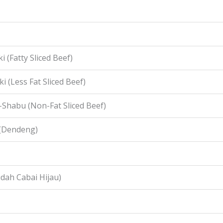
i (Fatty Sliced Beef)
i (Less Fat Sliced Beef)
-Shabu (Non-Fat Sliced Beef)
 (Dendeng)
idah Cabai Hijau)