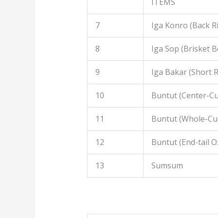
ITEMS
7
Iga Konro (Back R
8
Iga Sop (Brisket B
9
Iga Bakar (Short R
10
Buntut (Center-Cut
11
Buntut (Whole-Cut
12
Buntut (End-tail Ox
13
Sumsum