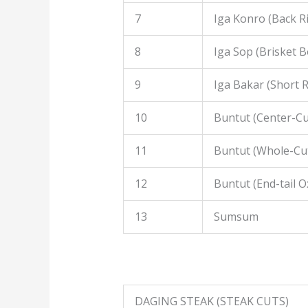
7
Iga Konro (Back R
8
Iga Sop (Brisket B
9
Iga Bakar (Short R
10
Buntut (Center-Cut
11
Buntut (Whole-Cut
12
Buntut (End-tail Ox
13
Sumsum
DAGING STEAK (STEAK CUTS)