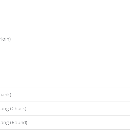
loin)
hank)
ang (Chuck)
kang (Round)