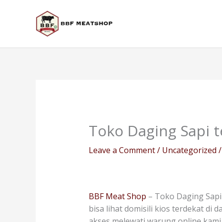
Skip
to
content
Toko Daging Sapi 
Leave a Comment
/
Uncategorized
/
BBF Meat Shop
– Toko Daging Sapi 
bisa lihat domisili kios terdekat d
akses melewati warung online kami