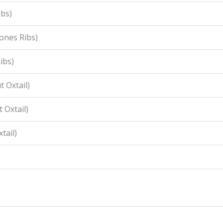
ibs)
ones Ribs)
ibs)
 Oxtail)
 Oxtail)
tail)