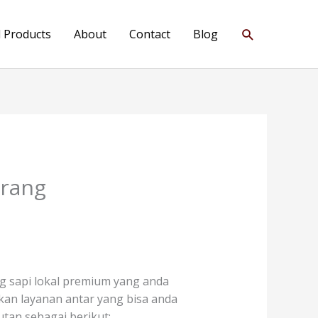
Search
l Products
About
Contact
Blog
erang
g sapi lokal premium yang anda
iakan layanan antar yang bisa anda
tan sebagai berikut: