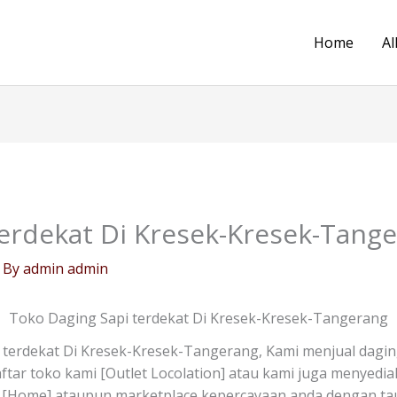
Home
Al
terdekat Di Kresek-Kresek-Tang
 By
admin admin
Toko Daging Sapi terdekat Di Kresek-Kresek-Tangerang
terdekat Di Kresek-Kresek-Tangerang, Kami menjual dagin
i daftar toko kami [Outlet Locolation] atau kami juga menyed
 [Home] ataupun marketplace kepercayaan anda dengan tau