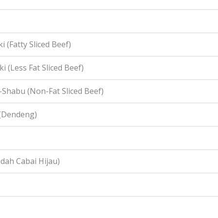
i (Fatty Sliced Beef)
i (Less Fat Sliced Beef)
-Shabu (Non-Fat Sliced Beef)
 (Dendeng)
idah Cabai Hijau)