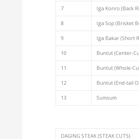
7
Iga Konro (Back R
8
Iga Sop (Brisket B
9
Iga Bakar (Short R
10
Buntut (Center-Cut
11
Buntut (Whole-Cut
12
Buntut (End-tail Ox
13
Sumsum
DAGING STEAK (STEAK CUTS)