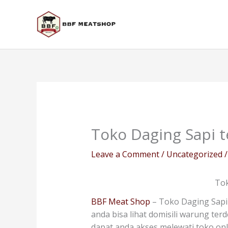
Skip
to
content
Toko Daging Sapi 
Leave a Comment
/
Uncategorized
/
Tok
BBF Meat Shop
– Toko Daging Sapi
anda bisa lihat domisili warung ter
dapat anda akses melewati toko on