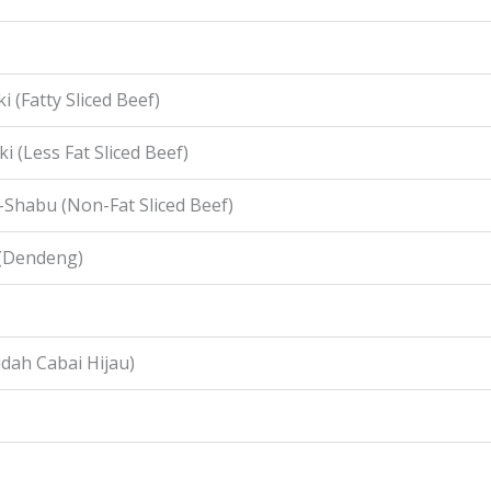
i (Fatty Sliced Beef)
i (Less Fat Sliced Beef)
-Shabu (Non-Fat Sliced Beef)
 (Dendeng)
idah Cabai Hijau)