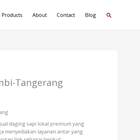
Search
l Products
About
Contact
Blog
ambi-Tangerang
rang
ual daging sapi lokal premium yang
juga menyediakan layanan antar yang
gan link sebagai berikut: