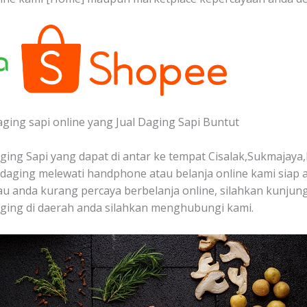
aging sapi online yang Jual Daging Sapi Buntut
ing Sapi yang dapat di antar ke tempat Cisalak,Sukmajaya,
aging melewati handphone atau belanja online kami siap 
alau anda kurang percaya berbelanja online, silahkan kunjung
ging di daerah anda silahkan menghubungi kami.