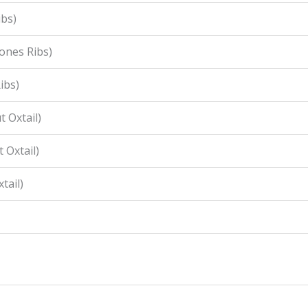
ibs)
ones Ribs)
ibs)
 Oxtail)
 Oxtail)
tail)