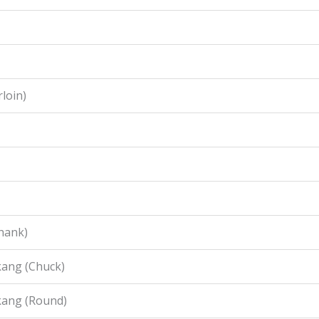
loin)
hank)
ang (Chuck)
kang (Round)