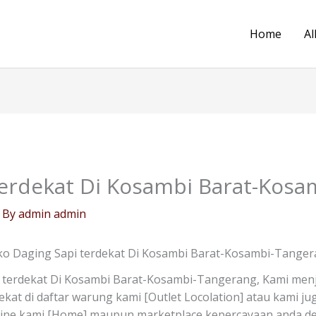
Home
Al
terdekat Di Kosambi Barat-Kos
 By
admin admin
o Daging Sapi terdekat Di Kosambi Barat-Kosambi-Tange
 terdekat Di Kosambi Barat-Kosambi-Tangerang, Kami menj
dekat di daftar warung kami [Outlet Locolation] atau kami 
line kami [Home] maupun marketplace kepercayaan anda den