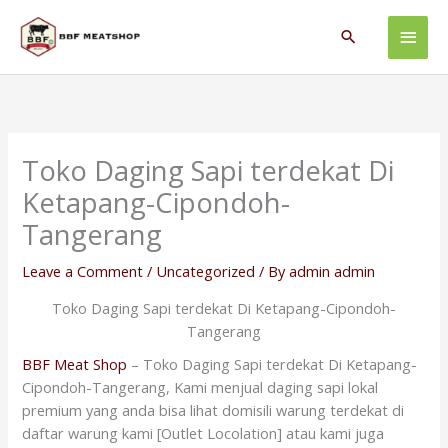
Skip
Main
to
Search
content
Men
Toko Daging Sapi terdekat Di
Ketapang-Cipondoh-
Tangerang
Leave a Comment
/
Uncategorized
/ By
admin admin
Toko Daging Sapi terdekat Di Ketapang-Cipondoh-
Tangerang
BBF Meat Shop
– Toko Daging Sapi terdekat Di Ketapang-
Cipondoh-Tangerang, Kami menjual daging sapi lokal
premium yang anda bisa lihat domisili warung terdekat di
daftar warung kami [Outlet Locolation] atau kami juga