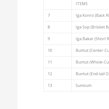
ITEMS
7
Iga Konro (Back R
8
Iga Sop (Brisket B
9
Iga Bakar (Short R
10
Buntut (Center-Cut
11
Buntut (Whole-Cut
12
Buntut (End-tail Ox
13
Sumsum