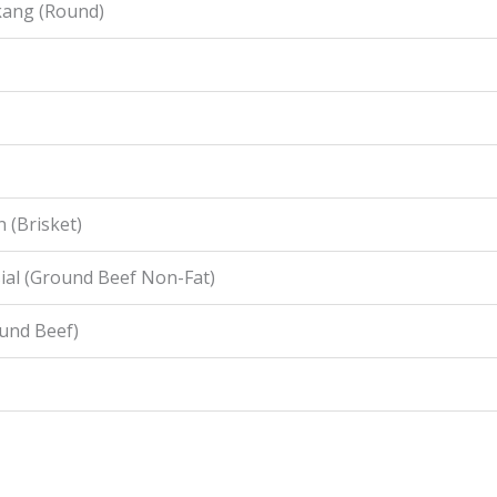
kang (Round)
 (Brisket)
ial (Ground Beef Non-Fat)
ound Beef)