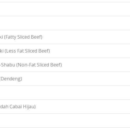
i (Fatty Sliced Beef)
i (Less Fat Sliced Beef)
-Shabu (Non-Fat Sliced Beef)
 (Dendeng)
idah Cabai Hijau)