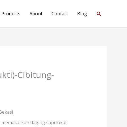
Search
l Products
About
Contact
Blog
kti)-Cibitung-
Bekasi
i memasarkan daging sapi lokal