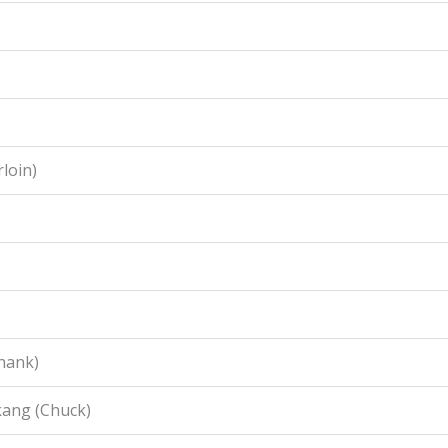
loin)
hank)
ang (Chuck)