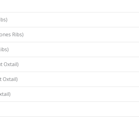
ibs)
ones Ribs)
ibs)
 Oxtail)
 Oxtail)
tail)