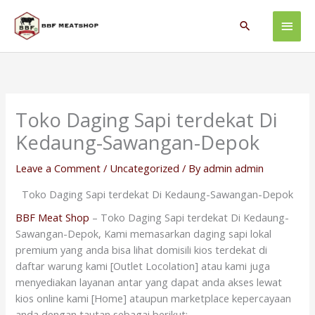
Skip
Main
to
Search
content
Men
Toko Daging Sapi terdekat Di
Kedaung-Sawangan-Depok
Leave a Comment
/
Uncategorized
/ By
admin admin
Toko Daging Sapi terdekat Di Kedaung-Sawangan-Depok
BBF Meat Shop
– Toko Daging Sapi terdekat Di Kedaung-
Sawangan-Depok, Kami memasarkan daging sapi lokal
premium yang anda bisa lihat domisili kios terdekat di
daftar warung kami [Outlet Locolation] atau kami juga
menyediakan layanan antar yang dapat anda akses lewat
kios online kami [Home] ataupun marketplace kepercayaan
anda dengan tautan sebagai berikut: