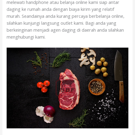
melewati handphone atau belanja online kami siap antar
daging ke rumah anda dengan biaya kirim yang relatif
murah. Seandainya anda kurang percaya berbelanja online,
silahkan kunjungi langsung outlet kami. Bagi anda yang
berkeinginan menjadi agen daging di daerah anda silahkan
menghubungi kami.