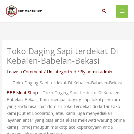
Skip
Main
to
Search
content
Men
Toko Daging Sapi terdekat Di
Kebalen-Babelan-Bekasi
Leave a Comment
/
Uncategorized
/ By
admin admin
Toko Daging Sapi terdekat Di Kebalen-Babelan-Bekasi
BBF Meat Shop
– Toko Daging Sapi terdekat Di Kebalen-
Babelan-Bekasi, Kami menjual daging sapi lokal premium
yang anda bisa lihat domisili toko terdekat di daftar toko
kami [Outlet Locolation] atau kami juga menyediakan
layanan antar yang bisa anda akses melewati warung online
kami [Home] maupun marketplace kepercayaan anda
dengan link sebagai berikut: