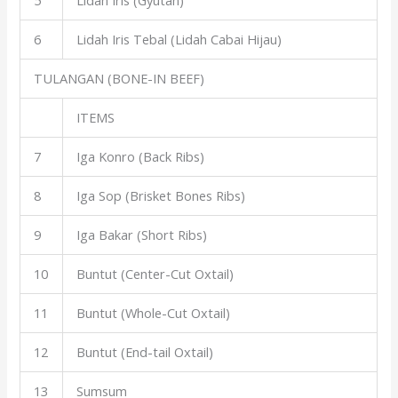
5
Lidah Iris (Gyutan)
6
Lidah Iris Tebal (Lidah Cabai Hijau)
TULANGAN (BONE-IN BEEF)
ITEMS
7
Iga Konro (Back Ribs)
8
Iga Sop (Brisket Bones Ribs)
9
Iga Bakar (Short Ribs)
10
Buntut (Center-Cut Oxtail)
11
Buntut (Whole-Cut Oxtail)
12
Buntut (End-tail Oxtail)
13
Sumsum