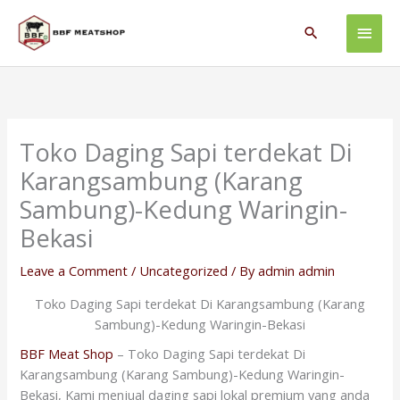
Skip
Main
to
Search
content
Men
Toko Daging Sapi terdekat Di
Karangsambung (Karang
Sambung)-Kedung Waringin-
Bekasi
Leave a Comment
/
Uncategorized
/ By
admin admin
Toko Daging Sapi terdekat Di Karangsambung (Karang
Sambung)-Kedung Waringin-Bekasi
BBF Meat Shop
– Toko Daging Sapi terdekat Di
Karangsambung (Karang Sambung)-Kedung Waringin-
Bekasi, Kami menjual daging sapi lokal premium yang anda