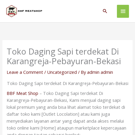
Skip
Main
to
Search
content
Men
Toko Daging Sapi terdekat Di
Karangreja-Pebayuran-Bekasi
Leave a Comment
/
Uncategorized
/ By
admin admin
Toko Daging Sapi terdekat Di Karangreja-Pebayuran-Bekasi
BBF Meat Shop
– Toko Daging Sapi terdekat Di
Karangreja-Pebayuran-Bekasi, Kami menjual daging sapi
lokal premium yang anda bisa lihat alamat toko terdekat di
daftar toko kami [Outlet Locolation] atau kami juga
menyediakan layanan antar yang dapat anda akses melalui
toko online kami [Home] ataupun marketplace kepercayaan
anda dengan tautan sebagai berikut: