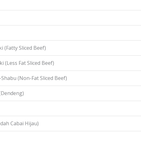
i (Fatty Sliced Beef)
i (Less Fat Sliced Beef)
-Shabu (Non-Fat Sliced Beef)
 (Dendeng)
idah Cabai Hijau)