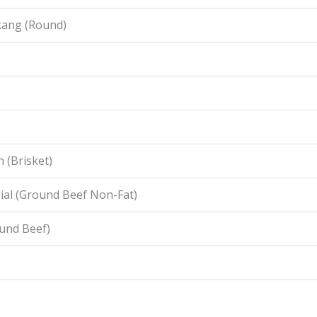
kang (Round)
 (Brisket)
ial (Ground Beef Non-Fat)
ound Beef)