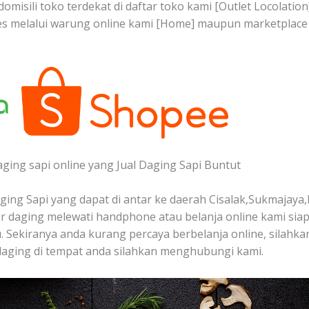
domisili toko terdekat di daftar toko kami [Outlet Locolati
es melalui warung online kami [Home] maupun marketplace
aging sapi online yang Jual Daging Sapi Buntut
ing Sapi yang dapat di antar ke daerah Cisalak,Sukmajaya,
 daging melewati handphone atau belanja online kami sia
 Sekiranya anda kurang percaya berbelanja online, silahkan
aging di tempat anda silahkan menghubungi kami.