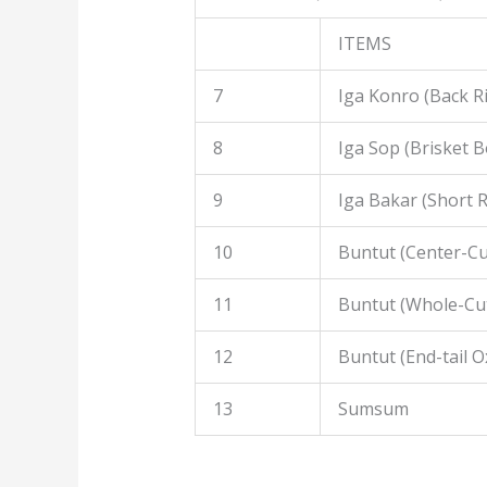
ITEMS
7
Iga Konro (Back R
8
Iga Sop (Brisket B
9
Iga Bakar (Short R
10
Buntut (Center-Cut
11
Buntut (Whole-Cut
12
Buntut (End-tail Ox
13
Sumsum