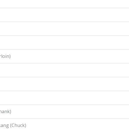
loin)
hank)
ang (Chuck)