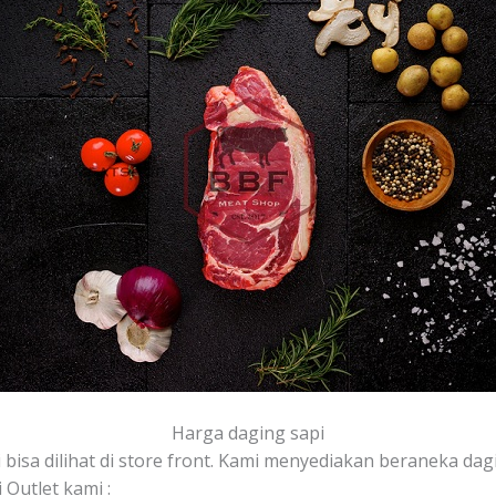
Harga daging sapi
bisa dilihat di store front. Kami menyediakan beraneka dagin
Outlet kami :