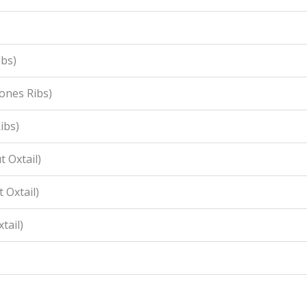
ibs)
ones Ribs)
ibs)
 Oxtail)
 Oxtail)
tail)