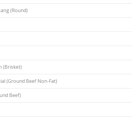
kang (Round)
 (Brisket)
ial (Ground Beef Non-Fat)
ound Beef)