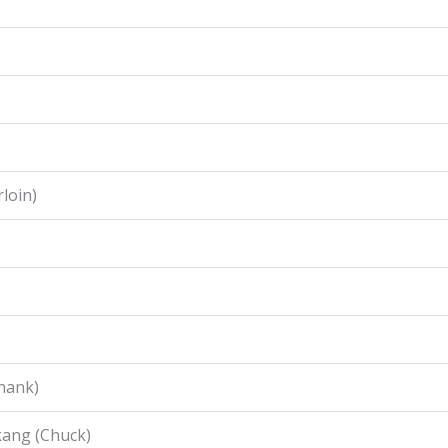
loin)
hank)
ang (Chuck)