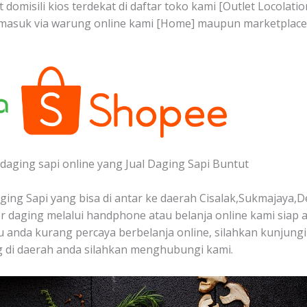
 domisili kios terdekat di daftar toko kami [Outlet Locolat
n masuk via warung online kami [Home] maupun marketplac
daging sapi online yang Jual Daging Sapi Buntut
ing Sapi yang bisa di antar ke daerah Cisalak,Sukmajaya,D
 daging melalui handphone atau belanja online kami siap
au anda kurang percaya berbelanja online, silahkan kunjung
 di daerah anda silahkan menghubungi kami.