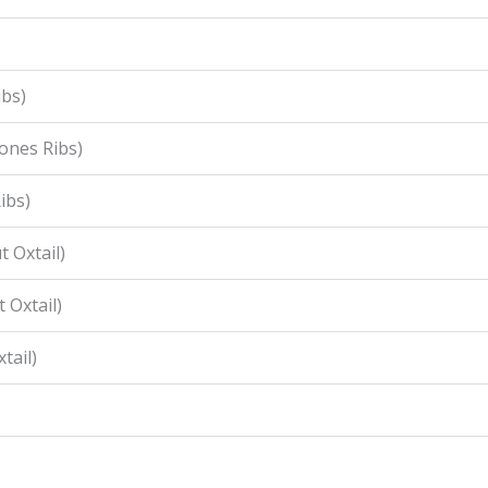
ibs)
ones Ribs)
ibs)
 Oxtail)
 Oxtail)
tail)