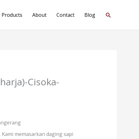
Search
l Products
About
Contact
Blog
harja)-Cisoka-
Tangerang
g, Kami memasarkan daging sapi