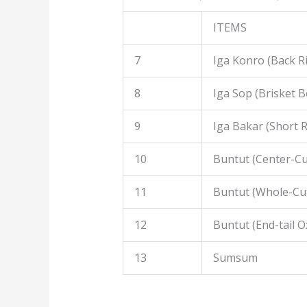
ITEMS
7
Iga Konro (Back R
8
Iga Sop (Brisket B
9
Iga Bakar (Short R
10
Buntut (Center-Cut
11
Buntut (Whole-Cut
12
Buntut (End-tail Ox
13
Sumsum