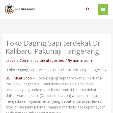
Skip
Main
to
Search
content
Men
Toko Daging Sapi terdekat Di
Kalibaru-Pakuhaji-Tangerang
Leave a Comment
/
Uncategorized
/ By
admin admin
Toko Daging Sapi terdekat Di Kalibaru-Pakuhaji-Tangerang
BBF Meat Shop
– Toko Daging Sapi terdekat Di Kalibaru-
Pakuhaji-Tangerang, Kami menjual daging sapi lokal
premium yang anda dapat lihat domisili toko terdekat di
daftar warung kami [Outlet Locolation] atau kami juga
menyediakan layanan antar yang dapat anda akses lewat
toko online kami [Home] maupun marketplace kepercayaan
anda dengan link sebagai berikut: