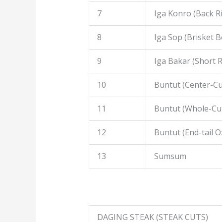
7
Iga Konro (Back R
8
Iga Sop (Brisket B
9
Iga Bakar (Short R
10
Buntut (Center-Cut
11
Buntut (Whole-Cut
12
Buntut (End-tail Ox
13
Sumsum
DAGING STEAK (STEAK CUTS)