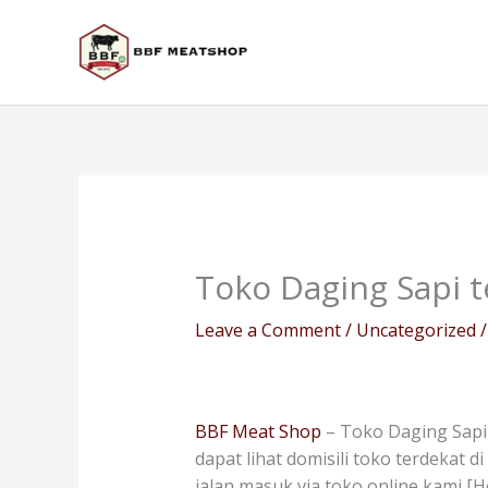
Skip
to
content
Toko Daging Sapi 
Leave a Comment
/
Uncategorized
/
BBF Meat Shop
– Toko Daging Sapi 
dapat lihat domisili toko terdekat 
jalan masuk via toko online kami [