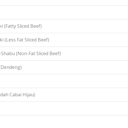
i (Fatty Sliced Beef)
i (Less Fat Sliced Beef)
-Shabu (Non-Fat Sliced Beef)
 (Dendeng)
idah Cabai Hijau)