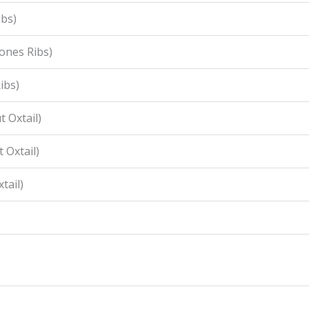
ibs)
ones Ribs)
ibs)
 Oxtail)
 Oxtail)
tail)