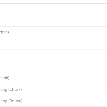
loin)
hank)
ang (Chuck)
kang (Round)