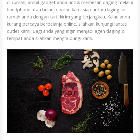
di rumah, ambil gadget anda untuk memesan daging melalui
handphone atau belanja online kami siap antar daging ke
rumah anda dengan tarif kirim yang terjangkau. Kalau anda
kurang percaya berbelanja online, silahkan kunjungi lantas
outlet kami. Bagi anda yang ingin menjadi agen daging di
tempat anda silahkan menghubungi kami.