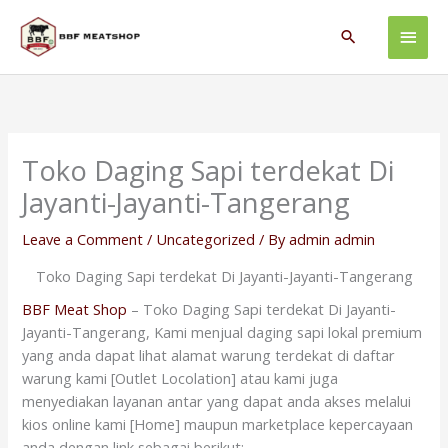
Skip
Main
to
Search
content
Men
Toko Daging Sapi terdekat Di
Jayanti-Jayanti-Tangerang
Leave a Comment
/
Uncategorized
/ By
admin admin
Toko Daging Sapi terdekat Di Jayanti-Jayanti-Tangerang
BBF Meat Shop
– Toko Daging Sapi terdekat Di Jayanti-
Jayanti-Tangerang, Kami menjual daging sapi lokal premium
yang anda dapat lihat alamat warung terdekat di daftar
warung kami [Outlet Locolation] atau kami juga
menyediakan layanan antar yang dapat anda akses melalui
kios online kami [Home] maupun marketplace kepercayaan
anda dengan link sebagai berikut: