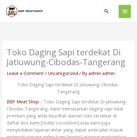
Skip
Main
to
Search
content
Men
Toko Daging Sapi terdekat Di
Jatiuwung-Cibodas-Tangerang
Leave a Comment
/
Uncategorized
/ By
admin admin
Toko Daging Sapi terdekat Di Jatiuwung-Cibodas-
Tangerang
BBF Meat Shop
– Toko Daging Sapi terdekat Di Jatiuwung-
Cibodas-Tangerang, Kami memasarkan daging sapi lokal
premium yang anda bisa lihat alamat toko terdekat di
daftar kios kami [Outlet Locolation] atau kami juga
menyediakan layanan antar yang dapat anda jalan masuk
melewati warung online kami [Home] ataupun marketplace