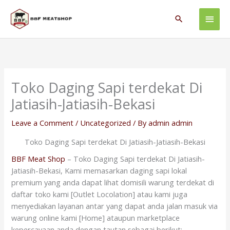
Skip
Main
to
Search
content
Men
Toko Daging Sapi terdekat Di
Jatiasih-Jatiasih-Bekasi
Leave a Comment
/
Uncategorized
/ By
admin admin
Toko Daging Sapi terdekat Di Jatiasih-Jatiasih-Bekasi
BBF Meat Shop
– Toko Daging Sapi terdekat Di Jatiasih-
Jatiasih-Bekasi, Kami memasarkan daging sapi lokal
premium yang anda dapat lihat domisili warung terdekat di
daftar toko kami [Outlet Locolation] atau kami juga
menyediakan layanan antar yang dapat anda jalan masuk via
warung online kami [Home] ataupun marketplace
kepercayaan anda dengan tautan sebagai berikut: