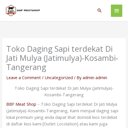
Skip
Main
to
Search
content
Men
Toko Daging Sapi terdekat Di
Jati Mulya (Jatimulya)-Kosambi-
Tangerang
Leave a Comment
/
Uncategorized
/ By
admin admin
Toko Daging Sapi terdekat Di Jati Mulya (Jatimulya)-
Kosambi-Tangerang
BBF Meat Shop
– Toko Daging Sapi terdekat Di Jati Mulya
(Jatimulya)-Kosambi-Tangerang, Kami menjual daging sapi
lokal premium yang anda dapat lihat domisili kios terdekat
di daftar kios kami [Outlet Locolation] atau kami juga