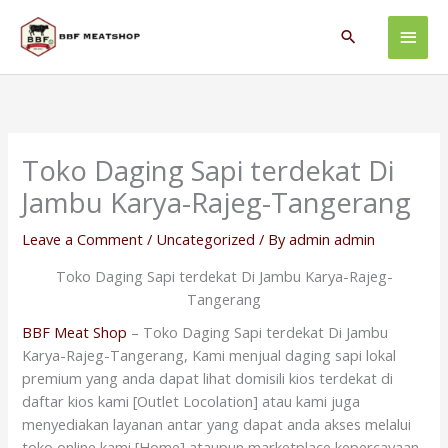
Skip
Main
to
Search
content
Men
Toko Daging Sapi terdekat Di
Jambu Karya-Rajeg-Tangerang
Leave a Comment
/
Uncategorized
/ By
admin admin
Toko Daging Sapi terdekat Di Jambu Karya-Rajeg-
Tangerang
BBF Meat Shop
– Toko Daging Sapi terdekat Di Jambu
Karya-Rajeg-Tangerang, Kami menjual daging sapi lokal
premium yang anda dapat lihat domisili kios terdekat di
daftar kios kami [Outlet Locolation] atau kami juga
menyediakan layanan antar yang dapat anda akses melalui
toko online kami [Home] ataupun marketplace kepercayaan