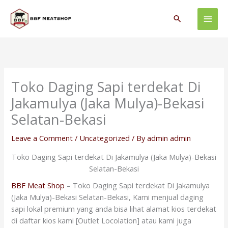
Skip
Main
to
Search
content
Men
Toko Daging Sapi terdekat Di
Jakamulya (Jaka Mulya)-Bekasi
Selatan-Bekasi
Leave a Comment
/
Uncategorized
/ By
admin admin
Toko Daging Sapi terdekat Di Jakamulya (Jaka Mulya)-Bekasi
Selatan-Bekasi
BBF Meat Shop
– Toko Daging Sapi terdekat Di Jakamulya
(Jaka Mulya)-Bekasi Selatan-Bekasi, Kami menjual daging
sapi lokal premium yang anda bisa lihat alamat kios terdekat
di daftar kios kami [Outlet Locolation] atau kami juga