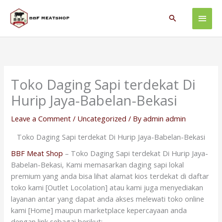
Skip
Main
to
Search
content
Men
Toko Daging Sapi terdekat Di
Hurip Jaya-Babelan-Bekasi
Leave a Comment
/
Uncategorized
/ By
admin admin
Toko Daging Sapi terdekat Di Hurip Jaya-Babelan-Bekasi
BBF Meat Shop
– Toko Daging Sapi terdekat Di Hurip Jaya-
Babelan-Bekasi, Kami memasarkan daging sapi lokal
premium yang anda bisa lihat alamat kios terdekat di daftar
toko kami [Outlet Locolation] atau kami juga menyediakan
layanan antar yang dapat anda akses melewati toko online
kami [Home] maupun marketplace kepercayaan anda
dengan link sebagai berikut: