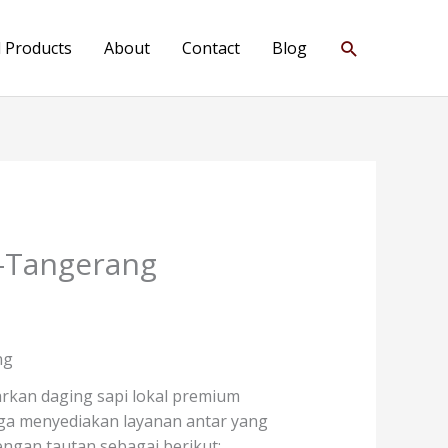
Search
l Products
About
Contact
Blog
h-Tangerang
ng
kan daging sapi lokal premium
 juga menyediakan layanan antar yang
ngan tautan sebagai berikut: