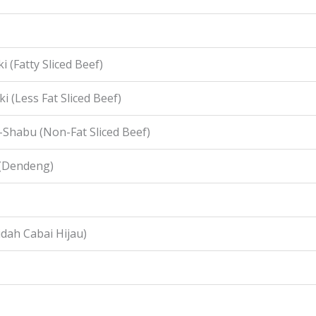
i (Fatty Sliced Beef)
i (Less Fat Sliced Beef)
-Shabu (Non-Fat Sliced Beef)
 (Dendeng)
idah Cabai Hijau)