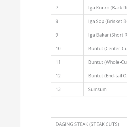
7
Iga Konro (Back R
8
Iga Sop (Brisket B
9
Iga Bakar (Short R
10
Buntut (Center-Cut
11
Buntut (Whole-Cut
12
Buntut (End-tail Ox
13
Sumsum
DAGING STEAK (STEAK CUTS)