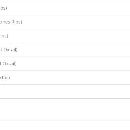
ibs)
ones Ribs)
ibs)
 Oxtail)
 Oxtail)
tail)