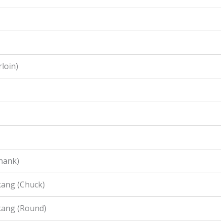
loin)
hank)
ang (Chuck)
kang (Round)