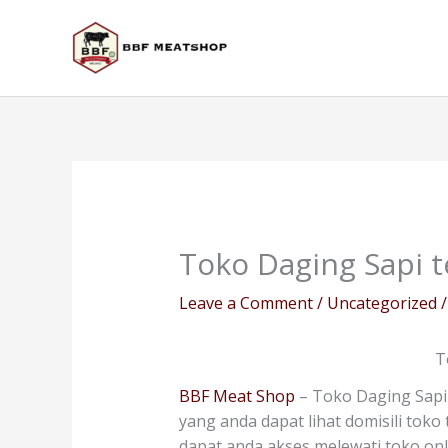
Skip
to
content
Toko Daging Sapi 
Leave a Comment
/
Uncategorized
/
T
BBF Meat Shop
– Toko Daging Sapi
yang anda dapat lihat domisili toko
dapat anda akses melewati toko on