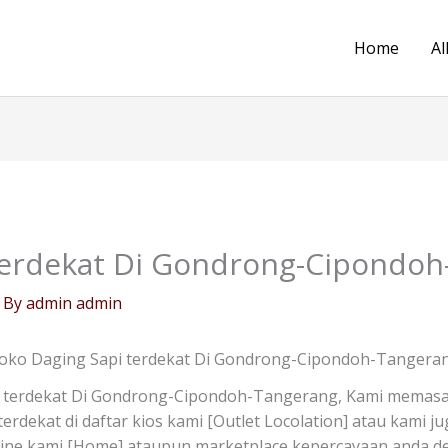
Home
Al
terdekat Di Gondrong-Cipondo
 By
admin admin
oko Daging Sapi terdekat Di Gondrong-Cipondoh-Tangera
 terdekat Di Gondrong-Cipondoh-Tangerang, Kami memasar
 terdekat di daftar kios kami [Outlet Locolation] atau kami
line kami [Home] ataupun marketplace kepercayaan anda de