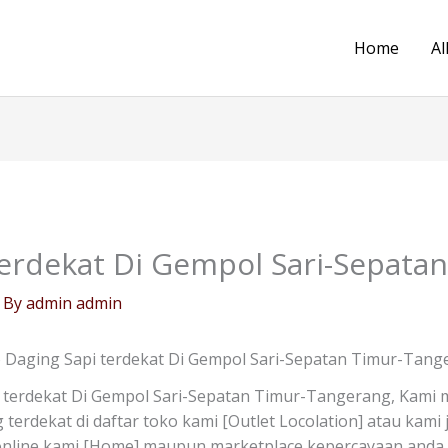
Home
Al
terdekat Di Gempol Sari-Sepata
 By
admin admin
 Daging Sapi terdekat Di Gempol Sari-Sepatan Timur-Tang
 terdekat Di Gempol Sari-Sepatan Timur-Tangerang, Kami m
g terdekat di daftar toko kami [Outlet Locolation] atau kam
 online kami [Home] maupun marketplace kepercayaan anda d