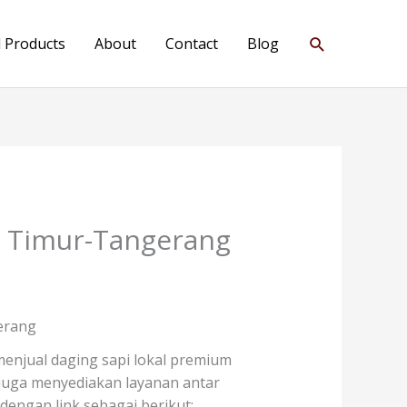
Search
l Products
About
Contact
Blog
n Timur-Tangerang
erang
enjual daging sapi lokal premium
i juga menyediakan layanan antar
engan link sebagai berikut: