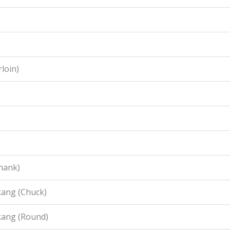
loin)
hank)
ang (Chuck)
kang (Round)