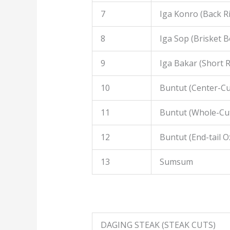
7
Iga Konro (Back R
8
Iga Sop (Brisket B
9
Iga Bakar (Short R
10
Buntut (Center-Cut
11
Buntut (Whole-Cut
12
Buntut (End-tail Ox
13
Sumsum
DAGING STEAK (STEAK CUTS)