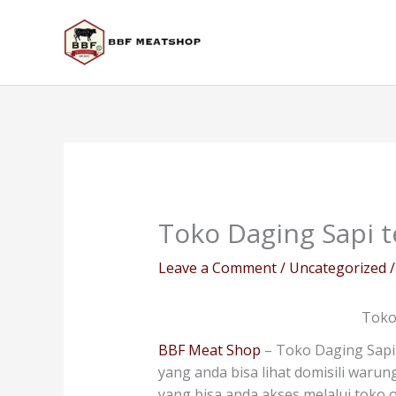
Skip
to
content
Toko Daging Sapi 
Leave a Comment
/
Uncategorized
/
Toko
BBF Meat Shop
– Toko Daging Sapi
yang anda bisa lihat domisili warun
yang bisa anda akses melalui toko