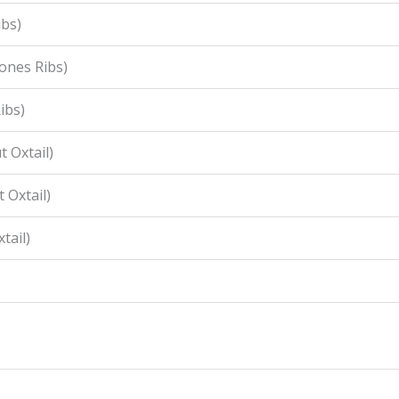
ibs)
ones Ribs)
ibs)
 Oxtail)
 Oxtail)
tail)