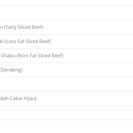
i (Fatty Sliced Beef)
i (Less Fat Sliced Beef)
-Shabu (Non-Fat Sliced Beef)
 (Dendeng)
idah Cabai Hijau)